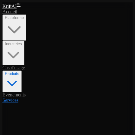
™
KriftAI
Accueil
Plateforme
Industries
Cas d'usage
Produits
Événements
Services