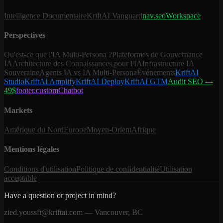
Intelligence Documentaire
KriftAI Vanguard
nav.seoWorkspace
Perspectives
Qu'est-ce que l'IA Multi-Persona ?
Plateformes de Gouvernance
IA
Architecture des Connaissances pour l'IA
Infrastructure IA
Souveraine
Agents IA vs IA Multi-Persona
Événements
KriftAI
Studio
KriftAI Amplify
KriftAI Deploy
KriftAI GTM
Audit SEO —
49$
footer.customChatbot
Markets
Amérique du Nord
Europe
Moyen-Orient
Afrique
Mentions légales
Conditions d'utilisation
Politique de confidentialité
Utilisation
acceptable
Have a question or project in mind?
zied.youssfi@kriftai.com — Vancouver, BC