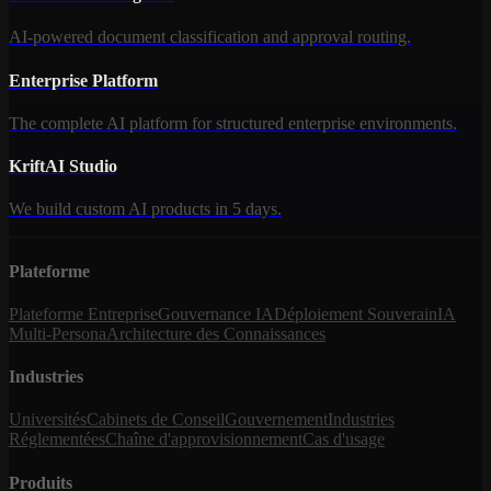
AI-powered document classification and approval routing.
Enterprise Platform
The complete AI platform for structured enterprise environments.
KriftAI Studio
We build custom AI products in 5 days.
Plateforme
Plateforme Entreprise
Gouvernance IA
Déploiement Souverain
IA
Multi-Persona
Architecture des Connaissances
Industries
Universités
Cabinets de Conseil
Gouvernement
Industries
Réglementées
Chaîne d'approvisionnement
Cas d'usage
Produits