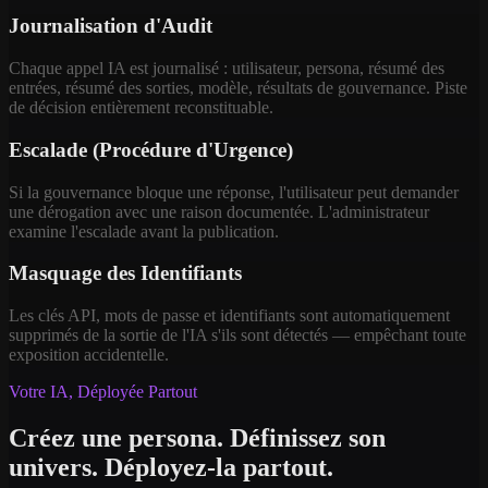
Journalisation d'Audit
Chaque appel IA est journalisé : utilisateur, persona, résumé des
entrées, résumé des sorties, modèle, résultats de gouvernance. Piste
de décision entièrement reconstituable.
Escalade (Procédure d'Urgence)
Si la gouvernance bloque une réponse, l'utilisateur peut demander
une dérogation avec une raison documentée. L'administrateur
examine l'escalade avant la publication.
Masquage des Identifiants
Les clés API, mots de passe et identifiants sont automatiquement
supprimés de la sortie de l'IA s'ils sont détectés — empêchant toute
exposition accidentelle.
Votre IA, Déployée Partout
Créez une persona. Définissez son
univers. Déployez-la partout.