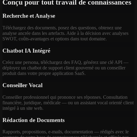
Conçu pour tout travail de connaissances
Recherche et Analyse
Téléchargez des documents, posez des questions, obtenez une
analyse ancrée dans les artefacts. Aide à la décision avec analyses
SWOT, coûts-avantages et options dans tout domaine.
Chatbot IA Intégré
Créez une persona, téléchargez des FAQ, générez une clé API —
déployez un chatbot de support client gouverné ou un conseiller
produit dans votre propre application SaaS.
Conseiller Vocal
Conseiller professionnel qui prononce ses réponses. Consultation
financière, juridique, médicale — ou un assistant vocal orienté client
intégré à un site web.
Rédaction de Documents
Rapports, propositions, e-mails, documentation — rédigés avec le